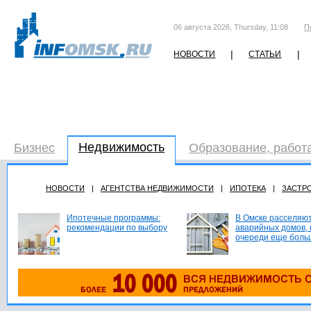
06 августа 2026, Thursday, 11:08
П
|
|
НОВОСТИ
СТАТЬИ
Недвижимость
Бизнес
Образование, работ
НОВОСТИ
|
АГЕНТСТВА НЕДВИЖИМОСТИ
|
ИПОТЕКА
|
ЗАСТР
Ипотечные программы:
В Омске расселяют
рекомендации по выбору
аварийных домов, 
очереди еще боль