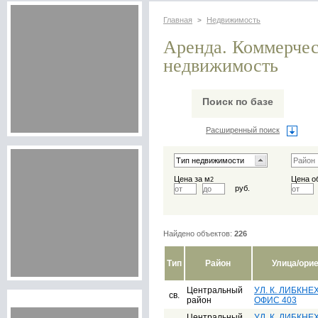
Главная
Недвижимость
>
Аренда. Коммерче
недвижимость
Поиск по базе
Расширенный поиск
Цена за м
Цена о
2
руб.
Найдено объектов:
226
Тип
Район
Улица/ори
Центральный
УЛ. К. ЛИБКНЕХТ
св.
район
ОФИС 403
Центральный
УЛ. К. ЛИБКНЕХТ