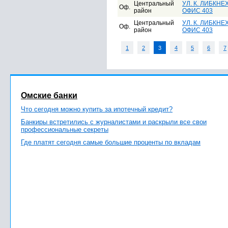
Центральный
УЛ. К. ЛИБКНЕХТ
Оф.
район
ОФИС 403
Центральный
УЛ. К. ЛИБКНЕХТ
Оф.
район
ОФИС 403
1
2
3
4
5
6
7
Омские банки
Что сегодня можно купить за ипотечный кредит?
Банкиры встретились с журналистами и раскрыли все свои
профессиональные секреты
Где платят сегодня самые большие проценты по вкладам