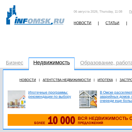
06 августа 2026, Thursday, 11:08
П
|
|
НОВОСТИ
СТАТЬИ
Недвижимость
Бизнес
Образование, работ
НОВОСТИ
|
АГЕНТСТВА НЕДВИЖИМОСТИ
|
ИПОТЕКА
|
ЗАСТР
Ипотечные программы:
В Омске расселяют
рекомендации по выбору
аварийных домов, 
очереди еще боль