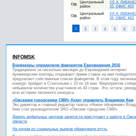
Центральный
УЛ. К. ЛИБКНЕХ
Оф.
район
35, ОФИС 403
Центральный
УЛ. К. ЛИБКНЕХ
Оф.
район
35, ОФИС 403
1
2
3
4
5
6
7
INFOMSK
Букмекеры определили фаворитов Евровидения 2016
Традиционно за несколько месяцев до Евровидения интернет
букмекерские конторы открывают прием ставок на имя победител
предлагают собственные списки фаворитов. В этом году песенны
конкурс пройдет в Стокгольме с 10 по 14 мая. Мероприятие собер
небывалое количество участников из 43 стран. Это, кстати, рекор
всю историю песенного конкурса.
«Омскими городскими СМИ» будет управлять Владимир Кем
Экс-директор и главный редактор газеты «Новое обозрение» Вла
Кем стал руководителем ЗАО «Омские городские СМИ».
Девять мобильных центров занятости приступают к работе в Омс
области
На одном из социальных рынков обнаружили ртуть