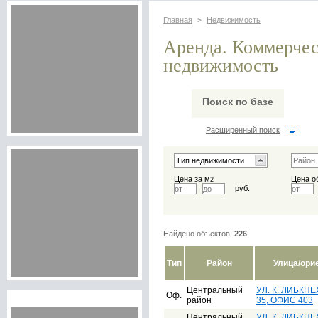
Главная
Недвижимость
>
Аренда. Коммерче
недвижимость
Поиск по базе
Расширенный поиск
Цена за м
Цена о
2
руб.
Найдено объектов:
226
Тип
Район
Улица/ори
Центральный
УЛ. К. ЛИБКНЕХ
Оф.
район
35, ОФИС 403
Центральный
УЛ. К. ЛИБКНЕХ