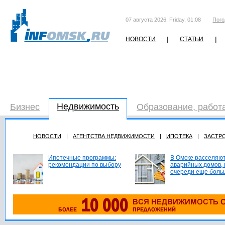
07 августа 2026, Friday, 01:08
Пого
|
|
НОВОСТИ
СТАТЬИ
Недвижимость
Бизнес
Образование, работ
НОВОСТИ
|
АГЕНТСТВА НЕДВИЖИМОСТИ
|
ИПОТЕКА
|
ЗАСТР
Ипотечные программы:
В Омске расселяют
рекомендации по выбору
аварийных домов, 
очереди еще боль