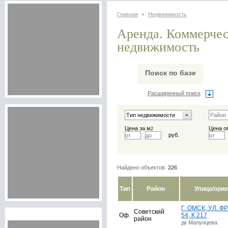
Главная
Недвижимость
>
Аренда. Коммерче
недвижимость
Поиск по базе
Расширенный поиск
Цена за м
Цена о
2
руб.
Найдено объектов:
226
Тип
Район
Улица/ори
Г. ОМСК, УЛ. Ф
Советский
Оф.
54, К 217
район
дк Малунцева