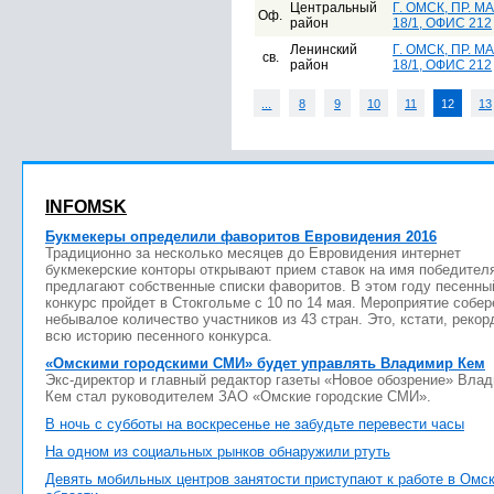
Центральный
Г. ОМСК, ПР. М
Оф.
район
18/1, ОФИС 212
Ленинский
Г. ОМСК, ПР. М
св.
район
18/1, ОФИС 212
...
8
9
10
11
12
13
INFOMSK
Букмекеры определили фаворитов Евровидения 2016
Традиционно за несколько месяцев до Евровидения интернет
букмекерские конторы открывают прием ставок на имя победител
предлагают собственные списки фаворитов. В этом году песенны
конкурс пройдет в Стокгольме с 10 по 14 мая. Мероприятие собер
небывалое количество участников из 43 стран. Это, кстати, рекор
всю историю песенного конкурса.
«Омскими городскими СМИ» будет управлять Владимир Кем
Экс-директор и главный редактор газеты «Новое обозрение» Вла
Кем стал руководителем ЗАО «Омские городские СМИ».
В ночь с субботы на воскресенье не забудьте перевести часы
На одном из социальных рынков обнаружили ртуть
Девять мобильных центров занятости приступают к работе в Омс