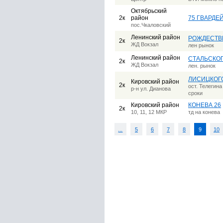
Октябрьский
2к
район
75 ГВАРДЕ
пос.Чкаловский
Ленинский район
РОЖДЕСТВ
2к
ЖД Вокзал
лен рынок
Ленинский район
СТАЛЬСКО
2к
ЖД Вокзал
лен. рынок
ЛИСИЦКОГО
Кировский район
2к
ост. Телегин
р-н ул. Дианова
сроки
Кировский район
КОНЕВА 26
2к
10, 11, 12 МКР
тд на конева
...
5
6
7
8
9
10