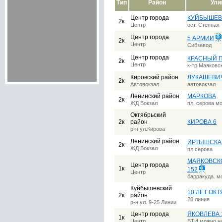
Тип
Район
Ули
Центр города
КУЙБЫШЕВ
2к
Центр
ост. Степная
Центр города
5 АРМИИ
2к
Центр
Сибзавод
Центр города
КРАСНЫЙ П
2к
Центр
к-тр Маяковс
Кировский район
ЛУКАШЕВИ
2к
Автовокзал
автовокзал
Ленинский район
МАРКОВА
2к
ЖД Вокзал
пл. серова м
Октябрьский
2к
район
КИРОВА 6
р-н ул.Кирова
Ленинский район
ИРТЫШСКАЯ
2к
ЖД Вокзал
пл.серова
МАЯКОВСКО
Центр города
1к
152
Центр
барракуда. м
Куйбышевский
10 ЛЕТ ОК
2к
район
20 линия
р-н ул. 9-25 Линии
Центр города
ЯКОВЛЕВА 
1к
Центр
БТИ можно на