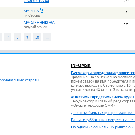
САЗОНОВА 64
2/9
МАРКСА
5/5
пл Серова
МАСЛЕННИКОВА
5/5
голубой огонек
7
8
9
10
...
INFOMSK
Букмекеры определили фаворитов
Традиционно за несколько месяцев 
фессиональные секреты
прием ставок на имя победителя и 
конкурс пройдет в Стокгольме с 10 
участников из 43 стран. Это, кстати,
«Омскими городскими СМИ» будет
Экс-директор и главный редактор г
«Омские городские СМИ».
Девять мобильных центров занятост
В ночь с субботы на воскресенье не
На одном из социальных рынков обн