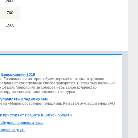
2000
700
1500
 Евровидения 2016
до Евровидения интернет букмекерские конторы открывают
предлагают собственные списки фаворитов. В этом году песенный
по 14 мая. Мероприятие соберет небывалое количество
 рекорд за всю историю песенного конкурса.
 управлять Владимир Кем
азеты «Новое обозрение» Владимир Кем стал руководителем ЗАО
и приступают к работе в Омской области
 забудьте перевести часы
аружили ртуть