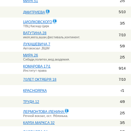
МИРА 51
2/5
5/10
ДМИТРИЕВА
ЦИОЛКОВСКОГО
3/5
ТВЦ Каскад-Цирк
ВАТУТИНА 28
7/10
икея,мега,ашан,фестиваль,континент.
ЛУКАШЕВИЧА 7
5/9
Автовокзал ,ВШМ
МИРА 26
2/5
Сибади,политех,мед.академия.
КОМАРОВА 17\1
9/14
Институт права
70ЛЕТ ОКТЯБРЯ 18
7/10
КРАСНОЯРКА
-/1
ТРУДА 12
4/9
ЛЕРМОНТОВА /ЛЕНИНА
2/5
Речной вокзал, ост. Яблонька.
КАРЛА МАРКСА 32
3/5