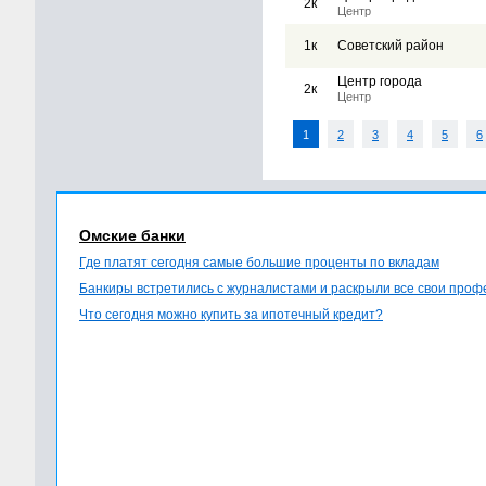
2к
Центр
1к
Советский район
Центр города
2к
Центр
1
2
3
4
5
6
Омские банки
Где платят сегодня самые большие проценты по вкладам
Банкиры встретились с журналистами и раскрыли все свои про
Что сегодня можно купить за ипотечный кредит?